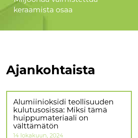
keraamista osaa
Ajankohtaista
Alumiinioksidi teollisuuden
kulutusosissa: Miksi tämä
huippumateriaali on
välttämätön
14 lokakuun, 2024