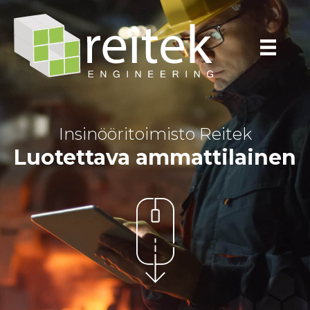
Insinööritoimisto Reitek
Luotettava ammattilainen